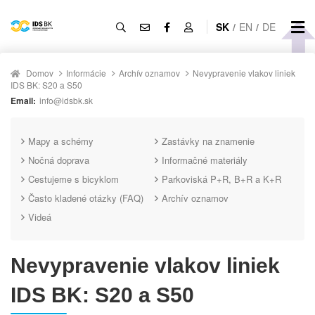
SK
/
EN
/
DE
Domov
Informácie
Archív oznamov
Nevypravenie vlakov liniek
IDS BK: S20 a S50
Email:
info@idsbk.sk
Mapy a schémy
Zastávky na znamenie
Nočná doprava
Informačné materiály
Cestujeme s bicyklom
Parkoviská P+R, B+R a K+R
Často kladené otázky (FAQ)
Archív oznamov
Videá
Nevypravenie vlakov liniek
IDS BK: S20 a S50