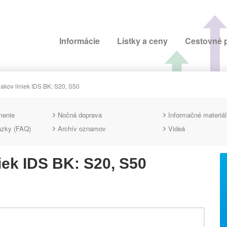
Informácie
Lístky a ceny
Cestovné 
akov liniek IDS BK: S20, S50
menie
Nočná doprava
Informačné materiál
ázky (FAQ)
Archív oznamov
Videá
iek IDS BK: S20, S50