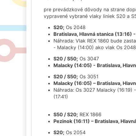
pre prevádzkové dôvody na strane dop
vypravené vybrané vlaky liniek S20 a S
S20;
Os 2048
Bratislava, Hlavná stanica (13:16) 
Náhrada: Vlak REX 1860 bude zastav
- Malacky (14:00) ako vlak Os 2048
S20 / S50;
Os 3047
Malacky (14:05) - Bratislava, Hlav
S20 / S50;
Os 3051
Malacky (16:05) – Bratislava, Hlav
Náhrada: Os 3027 Malacky (16:19) - 
(17:41)
S50 / S20;
REX 1866
Pezinok (16:11) – Bratislava, Hlavn
S20;
Os 2054