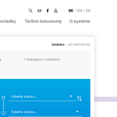
SK
/
EN
/
DE
poriadky
Tarifné dokumenty
O systéme
Infolinka:
+421948102102
y
Cestujeme s bicyklom