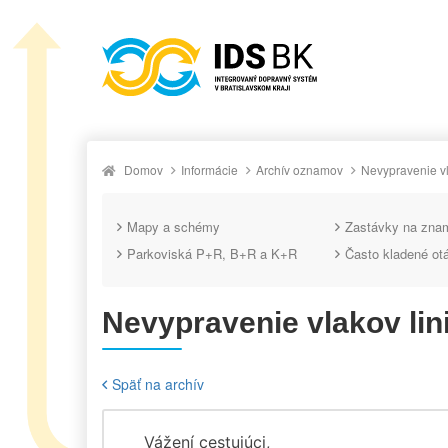
Domov
Informácie
Archív oznamov
Nevypravenie vl
Mapy a schémy
Zastávky na zna
Parkoviská P+R, B+R a K+R
Často kladené ot
Nevypravenie vlakov lin
Späť na archív
Vážení cestujúci,