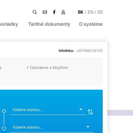
SK
/
EN
/
DE
poriadky
Tarifné dokumenty
O systéme
Infolinka:
+421948102102
y
Cestujeme s bicyklom