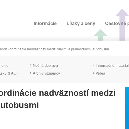
Informácie
Lístky a ceny
Cestovné 
adok koordinácie nadväzností medzi vlakmi a prímestskými autobusmi
menie
Nočná doprava
Informačné materiál
ázky (FAQ)
Archív oznamov
Videá
rdinácie nadväzností medzi
autobusmi