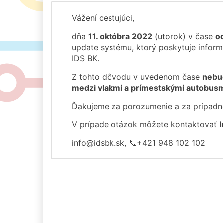
Vážení cestujúci,
dňa
11. októbra 2022
(utorok) v čase
o
update systému, ktorý poskytuje inform
IDS BK.
Z tohto dôvodu v uvedenom čase
nebu
medzi vlakmi a prímestskými autobus
Ďakujeme za porozumenie a za prípadn
V prípade otázok môžete kontaktovať
info@idsbk.sk, 📞+421 948 102 102