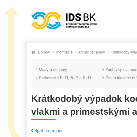
Domov
Informácie
Archív oznamov
Krátkodobý výp
Mapy a schémy
Zastávky na zna
Parkoviská P+R, B+R a K+R
Často kladené ot
Krátkodobý výpadok koo
vlakmi a prímestskými 
Späť na archív