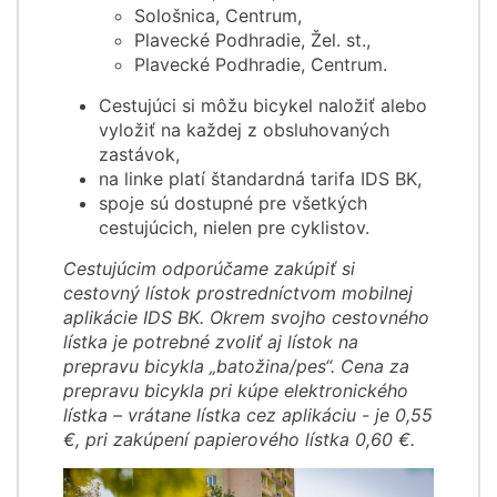
Sološnica, Centrum,
Plavecké Podhradie, Žel. st.,
Plavecké Podhradie, Centrum.
Cestujúci si môžu bicykel naložiť alebo
vyložiť na každej z obsluhovaných
zastávok,
na linke platí štandardná tarifa IDS BK,
spoje sú dostupné pre všetkých
cestujúcich, nielen pre cyklistov.
Cestujúcim odporúčame zakúpiť si
cestovný lístok prostredníctvom mobilnej
aplikácie IDS BK. Okrem svojho cestovného
lístka je potrebné zvoliť aj lístok na
prepravu bicykla „batožina/pes“. Cena za
prepravu bicykla pri kúpe elektronického
lístka – vrátane lístka cez aplikáciu - je 0,55
€, pri zakúpení papierového lístka 0,60 €.