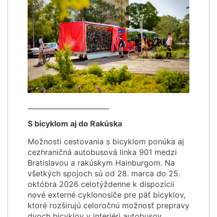
________________________
S bicyklom aj do Rakúska
Možnosti cestovania s bicyklom ponúka aj
cezhraničná autobusová linka 901 medzi
Bratislavou a rakúskym Hainburgom. Na
všetkých spojoch sú od 28. marca do 25.
októbra 2026 celotýždenne k dispozícii
nové externé cyklonosiče pre päť bicyklov,
ktoré rozširujú celoročnú možnosť prepravy
dvoch bicyklov v interiéri autobusov.