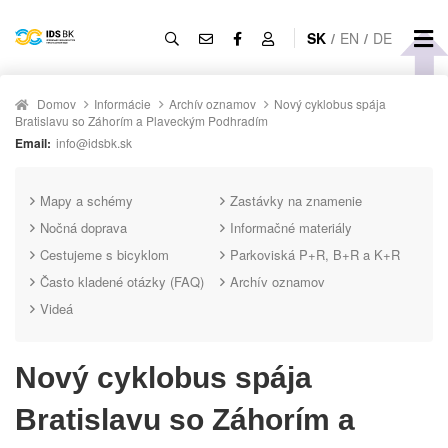
SK
/
EN
/
DE
Domov
Informácie
Archív oznamov
Nový cyklobus spája
Bratislavu so Záhorím a Plaveckým Podhradím
Email:
info@idsbk.sk
Mapy a schémy
Zastávky na znamenie
Nočná doprava
Informačné materiály
Cestujeme s bicyklom
Parkoviská P+R, B+R a K+R
Často kladené otázky (FAQ)
Archív oznamov
Videá
Nový cyklobus spája
Bratislavu so Záhorím a