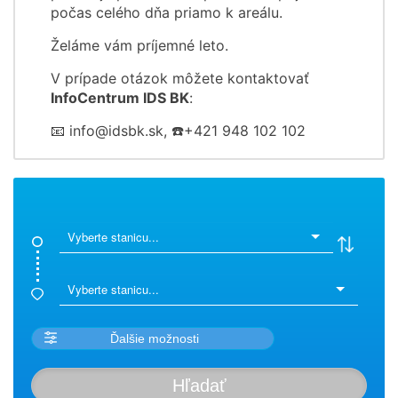
počas celého dňa priamo k areálu.
Želáme vám príjemné leto.
V prípade otázok môžete kontaktovať
InfoCentrum IDS BK
:
📧 info@idsbk.sk, ☎️+421 948 102 102