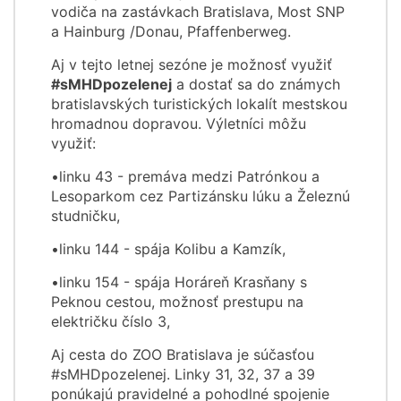
vodiča na zastávkach Bratislava, Most SNP
a Hainburg /Donau, Pfaffenberweg.
Aj v tejto letnej sezóne je možnosť využiť
#sMHDpozelenej
a dostať sa do známych
bratislavských turistických lokalít mestskou
hromadnou dopravou. Výletníci môžu
využiť:
•linku 43 - premáva medzi Patrónkou a
Lesoparkom cez Partizánsku lúku a Železnú
studničku,
•linku 144 - spája Kolibu a Kamzík,
•linku 154 - spája Horáreň Krasňany s
Peknou cestou, možnosť prestupu na
električku číslo 3,
Aj cesta do ZOO Bratislava je súčasťou
#sMHDpozelenej. Linky 31, 32, 37 a 39
ponúkajú pravidelné a pohodlné spojenie