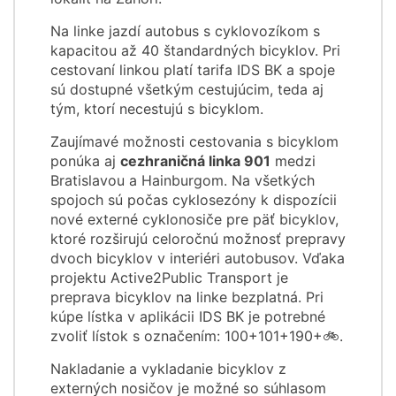
Na linke jazdí autobus s cyklovozíkom s
kapacitou až 40 štandardných bicyklov. Pri
cestovaní linkou platí tarifa IDS BK a spoje
sú dostupné všetkým cestujúcim, teda aj
tým, ktorí necestujú s bicyklom.
Zaujímavé možnosti cestovania s bicyklom
ponúka aj
cezhraničná linka 901
medzi
Bratislavou a Hainburgom. Na všetkých
spojoch sú počas cyklosezóny k dispozícii
nové externé cyklonosiče pre päť bicyklov,
ktoré rozširujú celoročnú možnosť prepravy
dvoch bicyklov v interiéri autobusov. Vďaka
projektu Active2Public Transport je
preprava bicyklov na linke bezplatná. Pri
kúpe lístka v aplikácii IDS BK je potrebné
zvoliť lístok s označením: 100+101+190+🚲.
Nakladanie a vykladanie bicyklov z
externých nosičov je možné so súhlasom