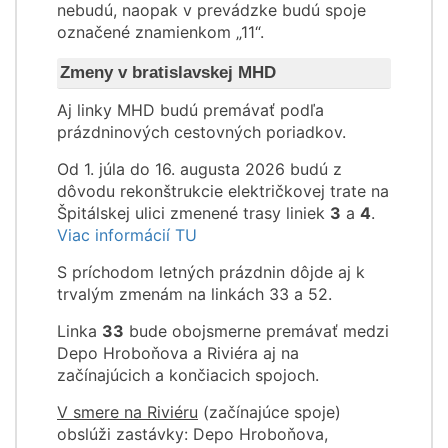
nebudú, naopak v prevádzke budú spoje
označené znamienkom „11“.
Zmeny v bratislavskej MHD
Aj linky MHD budú premávať podľa
prázdninových cestovných poriadkov.
Od 1. júla do 16. augusta 2026 budú z
dôvodu rekonštrukcie električkovej trate na
Špitálskej ulici zmenené trasy liniek
3
a
4
.
Viac informácií TU
S príchodom letných prázdnin dôjde aj k
trvalým zmenám na linkách 33 a 52.
Linka
33
bude obojsmerne premávať medzi
Depo Hroboňova a Riviéra aj na
začínajúcich a končiacich spojoch.
V smere na Riviéru
(začínajúce spoje)
obslúži zastávky: Depo Hroboňova,