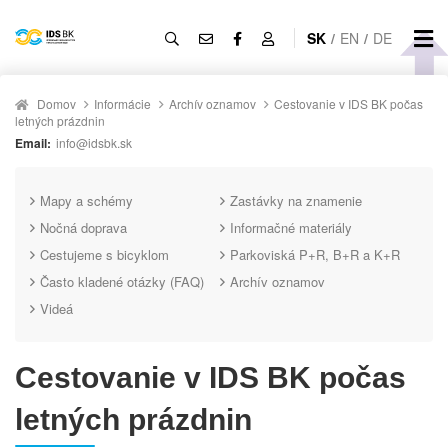
SK
/
EN
/
DE
Domov
Informácie
Archív oznamov
Cestovanie v IDS BK počas
letných prázdnin
Email:
info@idsbk.sk
Mapy a schémy
Zastávky na znamenie
Nočná doprava
Informačné materiály
Cestujeme s bicyklom
Parkoviská P+R, B+R a K+R
Často kladené otázky (FAQ)
Archív oznamov
Videá
Cestovanie v IDS BK počas
letných prázdnin