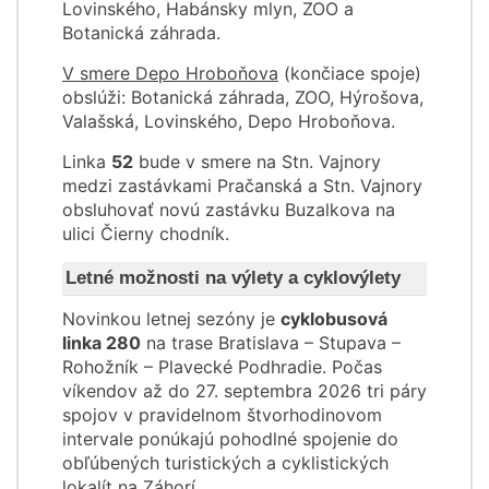
Lovinského, Habánsky mlyn, ZOO a
Botanická záhrada.
V smere Depo Hroboňova
(končiace spoje)
obslúži: Botanická záhrada, ZOO, Hýrošova,
Valašská, Lovinského, Depo Hroboňova.
Linka
52
bude v smere na Stn. Vajnory
medzi zastávkami Pračanská a Stn. Vajnory
obsluhovať novú zastávku Buzalkova na
ulici Čierny chodník.
Letné možnosti na výlety a cyklovýlety
Novinkou letnej sezóny je
cyklobusová
linka 280
na trase Bratislava – Stupava –
Rohožník – Plavecké Podhradie. Počas
víkendov až do 27. septembra 2026 tri páry
spojov v pravidelnom štvorhodinovom
intervale ponúkajú pohodlné spojenie do
obľúbených turistických a cyklistických
lokalít na Záhorí.