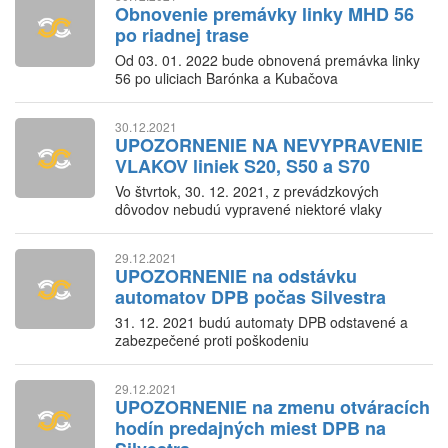
Obnovenie premávky linky MHD 56
po riadnej trase
Od 03. 01. 2022 bude obnovená premávka linky
56 po uliciach Barónka a Kubačova
30.12.2021
UPOZORNENIE NA NEVYPRAVENIE
VLAKOV liniek S20, S50 a S70
Vo štvrtok, 30. 12. 2021, z prevádzkových
dôvodov nebudú vypravené niektoré vlaky
zaradené do IDS BK
29.12.2021
UPOZORNENIE na odstávku
automatov DPB počas Silvestra
31. 12. 2021 budú automaty DPB odstavené a
zabezpečené proti poškodeniu
29.12.2021
UPOZORNENIE na zmenu otváracích
hodín predajných miest DPB na