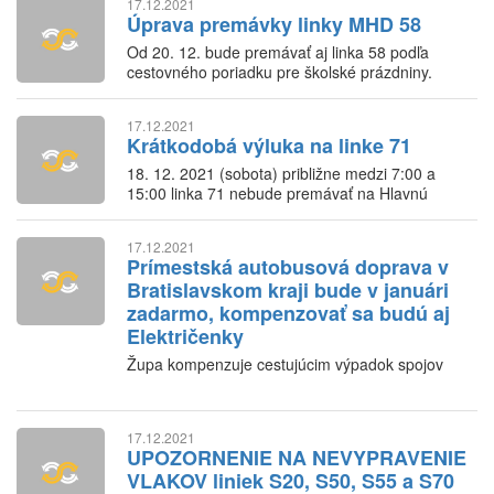
17.12.2021
Úprava premávky linky MHD 58
Od 20. 12. bude premávať aj linka 58 podľa
cestovného poriadku pre školské prázdniny.
17.12.2021
Krátkodobá výluka na linke 71
18. 12. 2021 (sobota) približne medzi 7:00 a
15:00 linka 71 nebude premávať na Hlavnú
stanicu
17.12.2021
Prímestská autobusová doprava v
Bratislavskom kraji bude v januári
zadarmo, kompenzovať sa budú aj
Električenky
Župa kompenzuje cestujúcim výpadok spojov
17.12.2021
UPOZORNENIE NA NEVYPRAVENIE
VLAKOV liniek S20, S50, S55 a S70