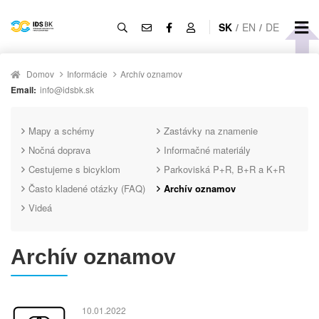
SK
/
EN
/
DE
Domov
Informácie
Archív oznamov
Email:
info@idsbk.sk
Mapy a schémy
Zastávky na znamenie
Nočná doprava
Informačné materiály
Cestujeme s bicyklom
Parkoviská P+R, B+R a K+R
Často kladené otázky (FAQ)
Archív oznamov
Videá
Archív oznamov
10.01.2022