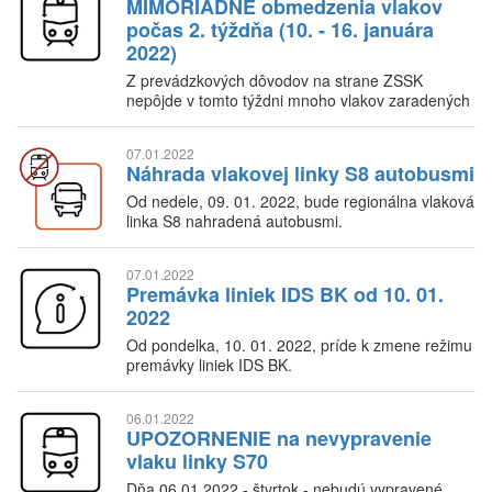
MIMORIADNE obmedzenia vlakov
počas 2. týždňa (10. - 16. januára
2022)
Z prevádzkových dôvodov na strane ZSSK
nepôjde v tomto týždni mnoho vlakov zaradených
do IDS BK
07.01.2022
Náhrada vlakovej linky S8 autobusmi
Od nedele, 09. 01. 2022, bude regionálna vlaková
linka S8 nahradená autobusmi.
07.01.2022
Premávka liniek IDS BK od 10. 01.
2022
Od pondelka, 10. 01. 2022, príde k zmene režimu
premávky liniek IDS BK.
06.01.2022
UPOZORNENIE na nevypravenie
vlaku linky S70
Dňa 06.01.2022 - štvrtok - nebudú vypravené