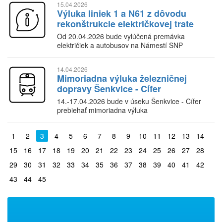
15.04.2026
Výluka liniek 1 a N61 z dôvodu
rekonštrukcie električkovej trate
Od 20.04.2026 bude vylúčená premávka
električiek a autobusov na Námestí SNP
14.04.2026
Mimoriadna výluka železničnej
dopravy Šenkvice - Cífer
14.-17.04.2026 bude v úseku Šenkvice - Cífer
prebiehať mimoriadna výluka
1
2
3
4
5
6
7
8
9
10
11
12
13
14
15
16
17
18
19
20
21
22
23
24
25
26
27
28
29
30
31
32
33
34
35
36
37
38
39
40
41
42
43
44
45