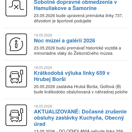
Sobotné dopravné obmedzenia v
Hamuliakove a Šamoríne
23.05.2026 bude upravená premávka linky 737,
dôvodom je športové podujatie
19.05.2026
Noc múzeí a galérií 2026
23.05.2026 budú premávať historické vozidlá a
mimoriadne vlaky do Železničného múzea
18.05.2026
Krátkodobá výluka linky 659 v
Hrubej Borši
20.05.2026 zastávka Hrubá Borša, Golfová (B)
bude krátkodobo obsluhovaná v náhradnej polohe
18.05.2026
AKTUALIZOVANÉ: Dočasné zrušenie
obsluhy zastávky Kuchyňa, Obecný
úrad
13.05.2026 - DO ODVOLANIA nebude linka 259