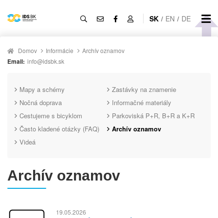
SK
/
EN
/
DE
Domov
Informácie
Archív oznamov
Email:
info@idsbk.sk
Mapy a schémy
Zastávky na znamenie
Nočná doprava
Informačné materiály
Cestujeme s bicyklom
Parkoviská P+R, B+R a K+R
Často kladené otázky (FAQ)
Archív oznamov
Videá
Archív oznamov
19.05.2026