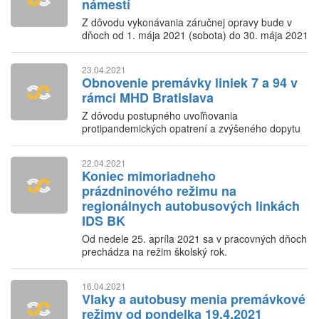
námestí
Z dôvodu vykonávania záručnej opravy bude v
dňoch od 1. mája 2021 (sobota) do 30. mája 2021
(nedeľa) linka 3 premávať medzi Americkým nám.
a Račianskym mýtom po obchádzkovej trase.
23.04.2021
Obnovenie premávky liniek 7 a 94 v
rámci MHD Bratislava
Z dôvodu postupného uvoľňovania
protipandemických opatrení a zvýšeného dopytu
po MHD budú od pondelka 26.04.2021 obnovené
linky 7 a 94.
22.04.2021
Koniec mimoriadneho
prázdninového režimu na
regionálnych autobusových linkách
IDS BK
Od nedele 25. apríla 2021 sa v pracovných dňoch
prechádza na režim školský rok.
16.04.2021
Vlaky a autobusy menia premávkové
režimy od pondelka 19.4.2021