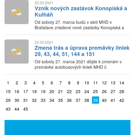
22.03.2021
Vznik nových zastávok Konopiská a
Kulháň
Od soboty 27. marca budú v sieti MHD v
Bratislave zriadené nové zastávky Konopiská a
Kulháň.
22.03.2021
Zmena trás a úprava premávky liniek
29, 43, 44, 51, 144 a 151
Od soboty 27. marca 2021 dôjde k zmenám v
premávke autobusových liniek MHD č.
29,43,44,51,144 a 151
1
2
3
4
5
6
7
8
9
10
11
12
13
14
15
16
17
18
19
20
21
22
23
24
25
26
27
28
29
30
31
32
33
34
35
36
37
38
39
40
41
42
43
44
45