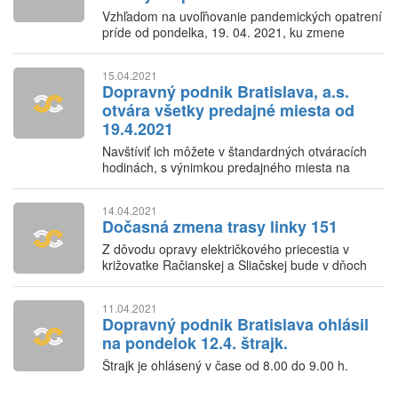
Vzhľadom na uvoľňovanie pandemických opatrení
príde od pondelka, 19. 04. 2021, ku zmene
premávkových režimov regionálnej vlakovej a
autobusovej dopravy.
15.04.2021
Dopravný podnik Bratislava, a.s.
otvára všetky predajné miesta od
19.4.2021
Navštíviť ich môžete v štandardných otváracích
hodinách, s výnimkou predajného miesta na
Primaciálnom nám. 1, kde sú momentálne
upravené stránkové hodiny od 08:00 do 12:00
14.04.2021
hod..
Dočasná zmena trasy linky 151
Z dôvodu opravy električkového priecestia v
križovatke Račianskej a Sliačskej bude v dňoch
16.4.2021 (piatok) – 19.4.2021 (pondelok)
zmenená trasa linky 151.
11.04.2021
Dopravný podnik Bratislava ohlásil
na pondelok 12.4. štrajk.
Štrajk je ohlásený v čase od 8.00 do 9.00 h.