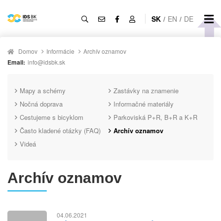
SK
/
EN
/
DE
Domov
Informácie
Archív oznamov
Email:
info@idsbk.sk
Mapy a schémy
Zastávky na znamenie
Nočná doprava
Informačné materiály
Cestujeme s bicyklom
Parkoviská P+R, B+R a K+R
Často kladené otázky (FAQ)
Archív oznamov
Videá
Archív oznamov
04.06.2021