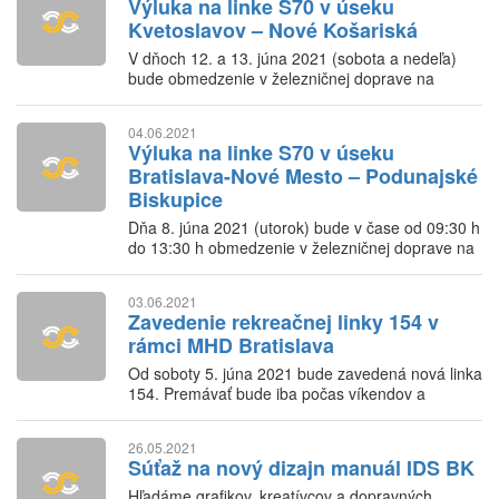
Výluka na linke S70 v úseku
Kvetoslavov – Nové Košariská
V dňoch 12. a 13. júna 2021 (sobota a nedeľa)
bude obmedzenie v železničnej doprave na
traťovom úseku Kvetoslavov – Nové Košariská.
04.06.2021
Výluka na linke S70 v úseku
Bratislava-Nové Mesto – Podunajské
Biskupice
Dňa 8. júna 2021 (utorok) bude v čase od 09:30 h
do 13:30 h obmedzenie v železničnej doprave na
traťovom úseku Bratislava-Nové Mesto –
Podunajské Biskupice.
03.06.2021
Zavedenie rekreačnej linky 154 v
rámci MHD Bratislava
Od soboty 5. júna 2021 bude zavedená nová linka
154. Premávať bude iba počas víkendov a
sviatkov.
26.05.2021
Súťaž na nový dizajn manuál IDS BK
Hľadáme grafikov, kreatívcov a dopravných