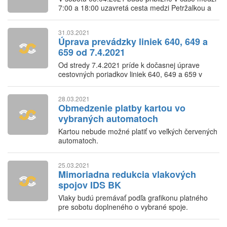
7:00 a 18:00 uzavretá cesta medzi Petržalkou a
Jarovcami. Linky 90 a 91 budú premávať po
obchádzkových trasách.
31.03.2021
Úprava prevádzky liniek 640, 649 a
659 od 7.4.2021
Od stredy 7.4.2021 príde k dočasnej úprave
cestovných poriadkov liniek 640, 649 a 659 v
súvislosti so zmenou režimu premávky vlakov.
28.03.2021
Obmedzenie platby kartou vo
vybraných automatoch
Kartou nebude možné platiť vo veľkých červených
automatoch.
25.03.2021
Mimoriadna redukcia vlakových
spojov IDS BK
Vlaky budú premávať podľa grafikonu platného
pre sobotu doplneného o vybrané spoje.