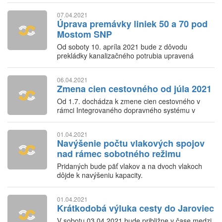
07.04.2021
Úprava premávky liniek 50 a 70 pod
Mostom SNP
Od soboty 10. apríla 2021 bude z dôvodu
prekládky kanalizačného potrubia upravená
premávka liniek 50 a 70 pod Mostom SNP.Od
soboty 10. apríla 2021 bude z dôvodu prekládky
06.04.2021
kanalizačného potrubia upravená premávka liniek
Zmena cien cestovného od júla 2021
50 a 70 pod Mostom SNP.
Od 1.7. dochádza k zmene cien cestovného v
rámci Integrovaného dopravného systému v
Bratislavskom kraji.
01.04.2021
Navýšenie počtu vlakových spojov
nad rámec sobotného režimu
Pridaných bude päť vlakov a na dvoch vlakoch
dôjde k navýšeniu kapacity.
01.04.2021
Krátkodobá výluka cesty do Jaroviec
V sobotu 03.04.2021 bude približne v čase medzi