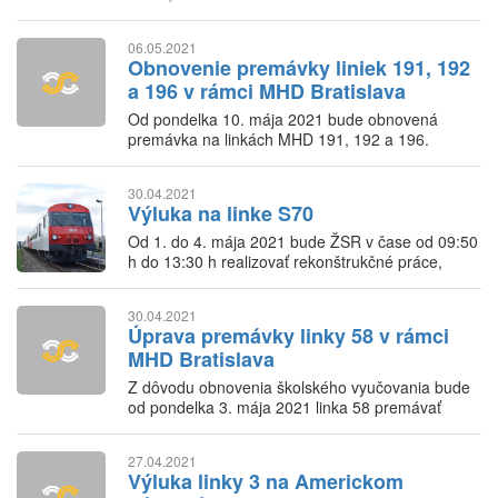
polohu vlakových spojov.
06.05.2021
Obnovenie premávky liniek 191, 192
a 196 v rámci MHD Bratislava
Od pondelka 10. mája 2021 bude obnovená
premávka na linkách MHD 191, 192 a 196.
30.04.2021
Výluka na linke S70
Od 1. do 4. mája 2021 bude ŽSR v čase od 09:50
h do 13:30 h realizovať rekonštrukčné práce,
ktoré budú mať za následok obmedzenia na
traťovom úseku Podunajské Biskupice – Nové
30.04.2021
Košariská.
Úprava premávky linky 58 v rámci
MHD Bratislava
Z dôvodu obnovenia školského vyučovania bude
od pondelka 3. mája 2021 linka 58 premávať
podľa cestovného poriadku pre pracovné dni
školského roku.
27.04.2021
Výluka linky 3 na Americkom