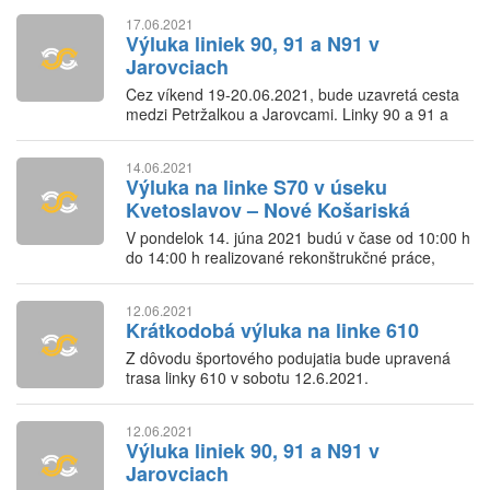
križovatku Slovinská - Bulharská.
17.06.2021
Výluka liniek 90, 91 a N91 v
Jarovciach
Cez víkend 19-20.06.2021, bude uzavretá cesta
medzi Petržalkou a Jarovcami. Linky 90 a 91 a
N91 budú premávať po obchádzkových trasách.
14.06.2021
Výluka na linke S70 v úseku
Kvetoslavov – Nové Košariská
V pondelok 14. júna 2021 budú v čase od 10:00 h
do 14:00 h realizované rekonštrukčné práce,
ktoré dočasne obmedzenia železničnú dopravú
na traťovom úseku Kvetoslavov – Nové Košariská.
12.06.2021
Krátkodobá výluka na linke 610
Z dôvodu športového podujatia bude upravená
trasa linky 610 v sobotu 12.6.2021.
12.06.2021
Výluka liniek 90, 91 a N91 v
Jarovciach