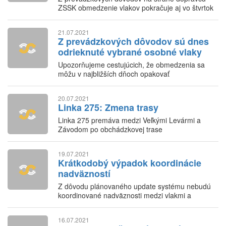
ZSSK obmedzenie vlakov pokračuje aj vo štvrtok
21.07.2021
Z prevádzkových dôvodov sú dnes
odrieknuté vybrané osobné vlaky
Upozorňujeme cestujúcich, že obmedzenia sa
môžu v najbližších dňoch opakovať
20.07.2021
Linka 275: Zmena trasy
Linka 275 premáva medzi Veľkými Levármi a
Závodom po obchádzkovej trase
19.07.2021
Krátkodobý výpadok koordinácie
nadväzností
Z dôvodu plánovaného update systému nebudú
koordinované nadväznosti medzi vlakmi a
prímestskými autobusmi dňa 21.7.2021 v čase od
9.00 do 11.00 h.
16.07.2021