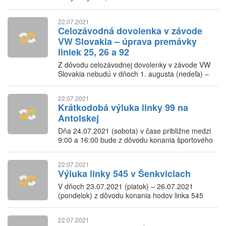
22.07.2021
Celozávodná dovolenka v závode
VW Slovakia – úprava premávky
liniek 25, 26 a 92
Z dôvodu celozávodnej dovolenky v závode VW
Slovakia nebudú v dňoch 1. augusta (nedeľa) –
15. augusta (nedeľa) premávať linky 25, 26 a 92.
22.07.2021
Krátkodobá výluka linky 99 na
Antolskej
Dňa 24.07.2021 (sobota) v čase približne medzi
9:00 a 16:00 bude z dôvodu konania športového
podujatia linka 99 obsluhovať konečnú zastávku
Antolská v náhradnej polohe.
22.07.2021
Výluka linky 545 v Šenkviciach
V dňoch 23.07.2021 (piatok) – 26.07.2021
(pondelok) z dôvodu konania hodov linka 545
nebude obsluhovať zastávku Šenkvice,
Chorvátska.
22.07.2021