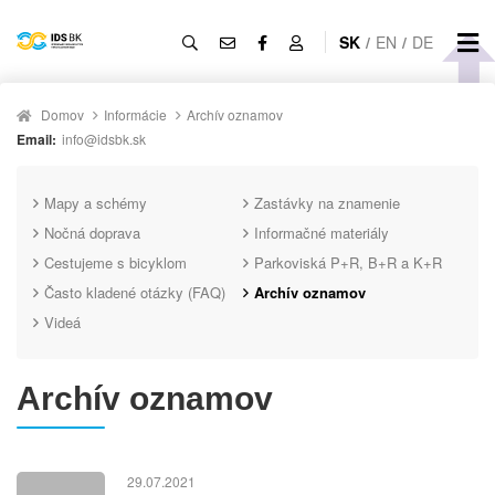
SK
/
EN
/
DE
Domov
Informácie
Archív oznamov
Email:
info@idsbk.sk
Mapy a schémy
Zastávky na znamenie
Nočná doprava
Informačné materiály
Cestujeme s bicyklom
Parkoviská P+R, B+R a K+R
Často kladené otázky (FAQ)
Archív oznamov
Videá
Archív oznamov
29.07.2021