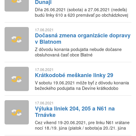
Dunaji
Dňa 26.06.2021 (sobota) a 27.06.2021 (nedeľa)
budú linky 610 a 620 premávať po obchádzkovej
trase.
17.06.2021
Dočasná zmena organizácie dopravy
v Blatnom
Z dôvodu konania podujatia nebude dočasne
obsluhovaná časť obce Blatné
17.06.2021
Krátkodobé meškanie linky 29
V sobotu 19.06.2021 môže byť z dôvodu konania
bežeckého podujatia na Devíne krátkodobo
prerušovaná premávka linky 29.
17.06.2021
Výluka liniek 204, 205 a N61 na
Trnávke
Cez víkend 19-20.06.2021, pre linku N61 vrátane
nocí 18./19. júna (piatok / sobota)a 20./21. júna
(nedeľa / pondelok), bude vylúčená premávka cez