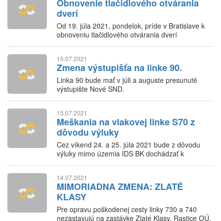
Obnovenie tlačidlového otvárania
dverí
Od 19. júla 2021, pondelok, príde v Bratislave k
obnoveniu tlačidlového otvárania dverí
cestujúcimi.
15.07.2021
Zmena výstupišťa na linke 90.
Linka 90 bude mať v júli a auguste presunuté
výstupište Nové SND.
15.07.2021
Meškania na vlakovej linke S70 z
dôvodu výluky
Cez víkend 24. a 25. júla 2021 bude z dôvodu
výluky mimo územia IDS BK dochádzať k
meškaniam vybraných vlakov linky S70.
14.07.2021
MIMORIADNA ZMENA: ZLATÉ
KLASY
Pre opravu poškodenej cesty linky 730 a 740
nezastavujú na zastávke Zlaté Klasy, Rastice OÚ.