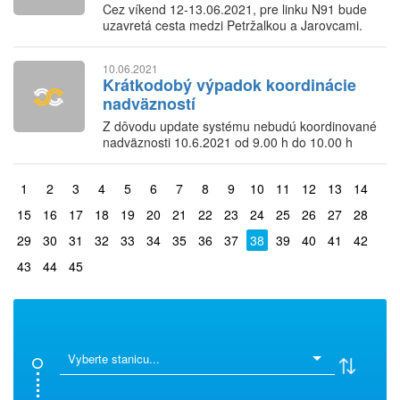
Cez víkend 12-13.06.2021, pre linku N91 bude
uzavretá cesta medzi Petržalkou a Jarovcami.
Linky 90 a 91 a N91 budú premávať po
obchádzkových trasách.
10.06.2021
Krátkodobý výpadok koordinácie
nadväzností
Z dôvodu update systému nebudú koordinované
nadväznosti 10.6.2021 od 9.00 h do 10.00 h
1
2
3
4
5
6
7
8
9
10
11
12
13
14
15
16
17
18
19
20
21
22
23
24
25
26
27
28
29
30
31
32
33
34
35
36
37
38
39
40
41
42
43
44
45